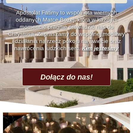
Apostolat Fatimy to wspólnota wiernych
oddanych Matce Bożej, która w każdym
momencie pragnie prowadzić nas do
Chrystusa. Zapraszamy do wspólnej modlitwy
i działania na rzecz pokoju na świecie oraz
nawrócenia ludzkich serc.
Kim jesteśmy
Dołącz do nas!