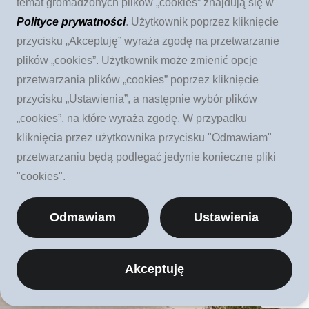
temat gromadzonych plików „cookies” znajdują się w
ul. Augustiańska 28
Polityce prywatności
. Użytkownik poprzez kliknięcie
przycisku „Akceptuję” wyraża zgodę na przetwarzanie
31-064 Kraków
plików „cookies”. Użytkownik może zmienić opcje
przetwarzania plików „cookies” poprzez kliknięcie
wyślij e-mail:
przycisku „Ustawienia”, a następnie wybór plików
„cookies”, na które wyraża zgodę. W przypadku
kliknięcia przez użytkownika przycisku "Odmawiam"
kontakt@ApostolatFatimy.pl
przetwarzaniu będą podlegać jedynie konieczne pliki
"cookies".
Odmawiam
Ustawienia
Polityka prywatności
Akceptuję
© Copyright 2025 Stowarzyszenie Kultury
Chrześcijańskiej im. Ks. Piotra Skargi