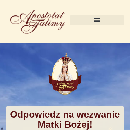
Pierwsze soboty miesiąca
Odpowiedz na wezwanie
Matki Bożej!