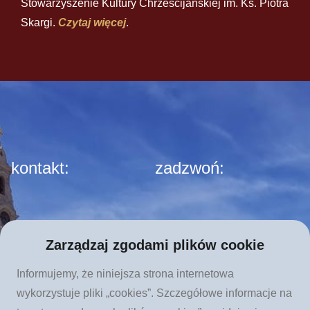
Stowarzyszenie Kultury Chrześcijańskiej im. Ks. Piotra
Skargi.
Czytaj więcej
.
kontakt:
zadzwoń:
Apostolat Fatimy
tel. 12 423 44 23
Zarządzaj zgodami plików cookie
Stowarzyszenie Kultury
Informujemy, że niniejsza strona internetowa
Chrześcijańskiej im. Ks.
wykorzystuje pliki „cookies”. Szczegółowe informacje na
Piotra Skargi