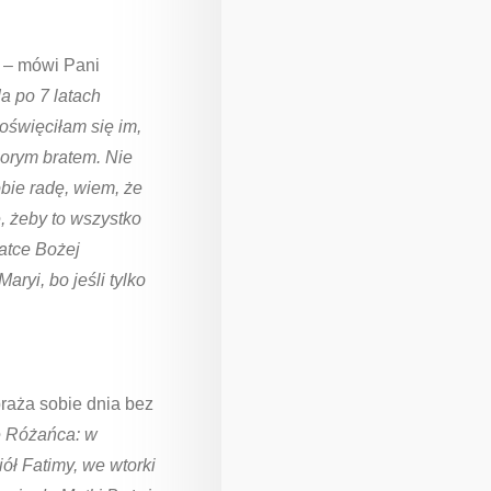
– mówi Pani
Ja po 7 latach
oświęciłam się im,
orym bratem. Nie
obie radę, wiem, że
, żeby to wszystko
Matce Bożej
ryi, bo jeśli tylko
raża sobie dnia bez
 Różańca: w
ół Fatimy, we wtorki