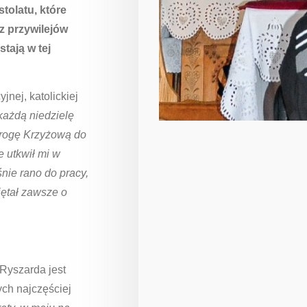
olatu, które
 z przywilejów
tają w tej
nej, katolickiej
każdą niedzielę
Drogę Krzyżową do
e utkwił mi w
nie rano do pracy,
iętał zawsze o
 Ryszarda jest
ch najczęściej