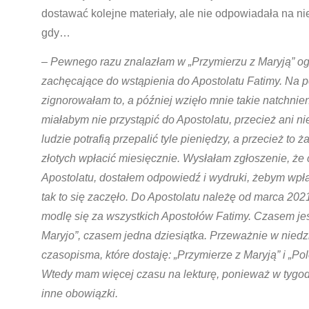
dostawać kolejne materiały, ale nie odpowiadała na n
gdy…
–
Pewnego razu znalazłam w „Przymierzu z Maryją” og
zachęcające do wstąpienia do Apostolatu Fatimy. Na 
zignorowałam to, a później wzięło mnie takie natchnie
miałabym nie przystąpić do Apostolatu, przecież ani nie 
ludzie potrafią przepalić tyle pieniędzy, a przecież to 
złotych wpłacić miesięcznie. Wysłałam zgłoszenie, że
Apostolatu, dostałem odpowiedź i wydruki, żebym wpła
tak to się zaczęło. Do Apostolatu należę od marca 202
modlę się za wszystkich Apostołów Fatimy. Czasem jes
Maryjo”, czasem jedna dziesiątka. Przeważnie w niedz
czasopisma, które dostaję: „Przymierze z Maryją” i „Pol
Wtedy mam więcej czasu na lekturę, ponieważ w tygo
inne obowiązki.