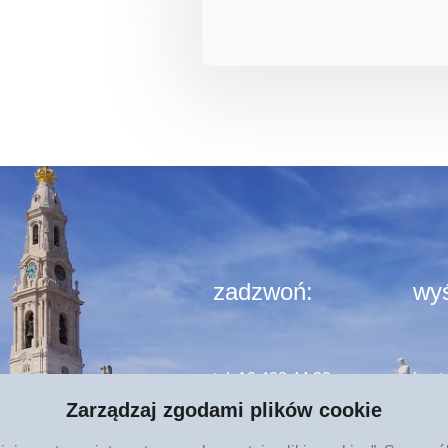
zadzwoń:
wyś
tel. 12 423 44 23
kont
Zarządzaj zgodami plików cookie
rgi