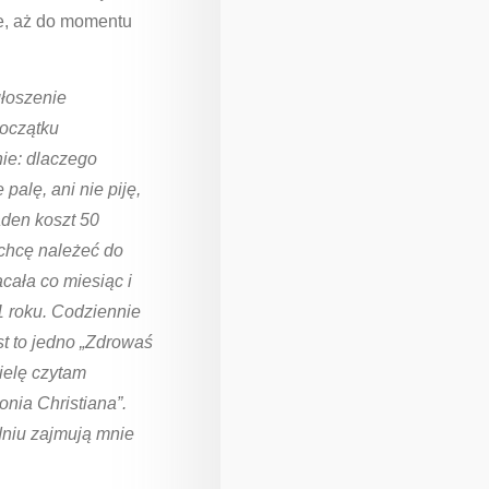
ie, aż do momentu
łoszenie
początku
nie: dlaczego
palę, ani nie piję,
żaden koszt 50
 chcę należeć do
cała co miesiąc i
1 roku. Codziennie
t to jedno „Zdrowaś
ielę czytam
onia Christiana”.
dniu zajmują mnie