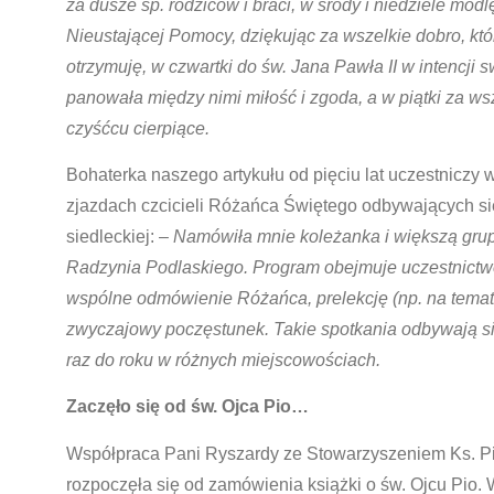
za dusze śp. rodziców i braci, w środy i niedziele modl
Nieustającej Pomocy, dziękując za wszelkie dobro, któ
otrzymuję, w czwartki do św. Jana Pawła II w intencji s
panowała między nimi miłość i zgoda, a w piątki za ws
czyśćcu cierpiące.
Bohaterka naszego artykułu od pięciu lat uczestniczy
zjazdach czcicieli Różańca Świętego odbywających się
siedleckiej: –
Namówiła mnie koleżanka i większą gru
Radzynia Podlaskiego. Program obejmuje uczestnictw
wspólne odmówienie Różańca, prelekcję (np. na temat
zwyczajowy poczęstunek. Takie spotkania odbywają si
raz do roku w różnych miejscowościach.
Zaczęło się od św. Ojca Pio…
Współpraca Pani Ryszardy ze Stowarzyszeniem Ks. Pi
rozpoczęła się od zamówienia książki o św. Ojcu Pio.