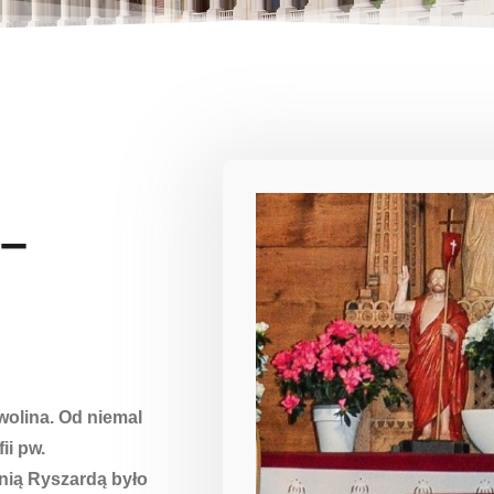
 –
olina. Od niemal
ii pw.
nią Ryszardą było