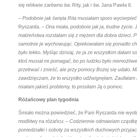
się relikwie zarówno św. Rity, jak i św. Jana Pawła II.
–
Podobnie jak święta Rita musiałam sporo wycierpieć
Ryszarda. –
Ona miała, podobnie jak ja, trudne życie. 
małżeństwa rozstałam się z mężem dla dobra dzieci. P
samotnie je wychowując. Opiekowałam się ponadto ch
było lekko. Myśląc dzisiaj, że ja ze wszystkim dałam s
ktoś musiał mi pomagać, bo po ludzku było niemożliwe
przetrwać i znieść, ale przy pomocy Bożej się udało. 
zawdzięczam, że to wszystko udźwignęłam. Zaufałam Ma
miałam jakieś problemy, to prosiłam Ją o pomoc.
Różańcowy plan tygodnia
Śmiało można powiedzieć, że Pani Ryszarda nie wyob
modlitwy na różańcu: –
Codziennie odmawiam cząstkę
poniedziałki i soboty za wszystkich duchowych przyjaci