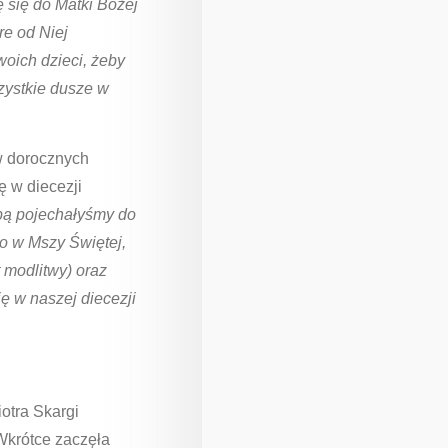
ę się do Matki Bożej
re od Niej
woich dzieci, żeby
zystkie dusze w
 w dorocznych
 w diecezji
pą pojechałyśmy do
o w Mszy Świętej,
 modlitwy) oraz
ę w naszej diecezji
otra Skargi
 Wkrótce zaczęła