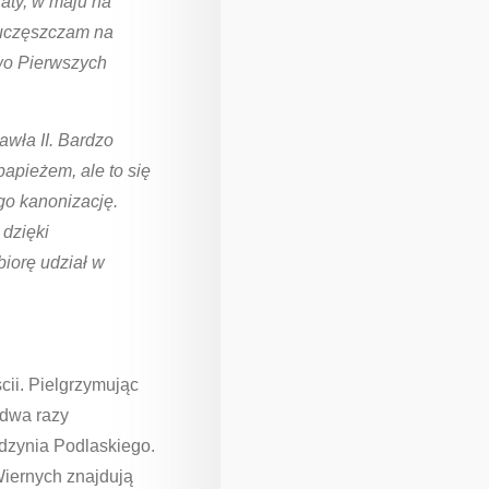
aty, w maju na
 uczęszczam na
wo Pierwszych
wła II. Bardzo
apieżem, ale to się
go kanonizację.
 dzięki
biorę udział w
cii. Pielgrzymując
 dwa razy
adzynia Podlaskiego.
Wiernych znajdują