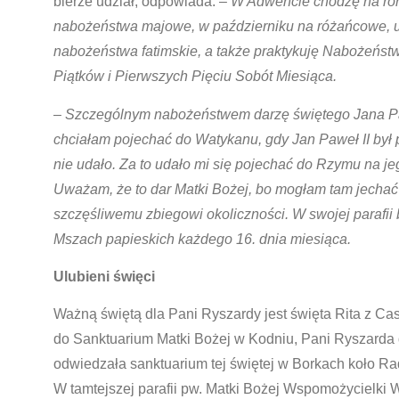
bierze udział, odpowiada:
– W Adwencie chodzę na ror
nabożeństwa majowe, w październiku na różańcowe,
nabożeństwa fatimskie, a także praktykuję Nabożeńst
Piątków i Pierwszych Pięciu Sobót Miesiąca.
–
Szczególnym nabożeństwem darzę świętego Jana Pa
chciałam pojechać do Watykanu, gdy Jan Paweł II był p
nie udało. Za to udało mi się pojechać do Rzymu na je
Uważam, że to dar Matki Bożej, bo mogłam tam jechać
szczęśliwemu zbiegowi okoliczności.
W swojej parafii 
Mszach papieskich każdego 16. dnia miesiąca.
Ulubieni święci
Ważną świętą dla Pani Ryszardy jest święta Rita z Cas
do Sanktuarium Matki Bożej w Kodniu, Pani Ryszarda
odwiedzała sanktuarium tej świętej w Borkach koło R
W tamtejszej parafii pw. Matki Bożej Wspomożycielki 