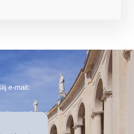
lij e-mail:
akt@ApostolatFatimy.pl