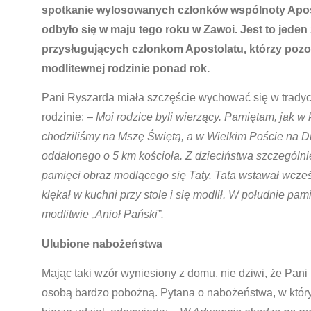
spotkanie wylosowanych członków wspólnoty Apost
odbyło się w maju tego roku w Zawoi. Jest to jeden
przysługujących członkom Apostolatu, którzy pozos
modlitewnej rodzinie ponad rok.
Pani Ryszarda miała szczęście wychować się w tradycyj
rodzinie: –
Moi rodzice byli wierzący. Pamiętam, jak w 
chodziliśmy na Mszę Świętą, a w Wielkim Poście na 
oddalonego o 5 km kościoła. Z dzieciństwa szczególni
pamięci obraz modlącego się Taty. Tata wstawał wcześ
klękał w kuchni przy stole i się modlił. W południe pam
modlitwie „Anioł Pański”.
Ulubione nabożeństwa
Mając taki wzór wyniesiony z domu, nie dziwi, że Pani
osobą bardzo pobożną. Pytana o nabożeństwa, w który