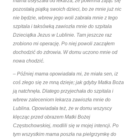
mama usłyszała od lekarza, że powinna zająć się
pozostałą piątką swoich dzieci, bo ze mnie już nic
nie będzie, wbrew jego woli zabrała mnie z tego
szpitala i taksówką zawiozła mnie do szpitala
Dzieciątka Jezus w Lublinie. Tam jeszcze raz
zrobiono mi operację. Po niej powoli zacząłem
dochodzić do zdrowia. W domu uczono mnie od
nowa chodzić.
– Później mama opowiadała mi, że miała sen, iż
coś złego się ze mną dzieje; jak gdyby Matka Boża
ją natchnęła. Dlatego przyjechała do szpitala i
wbrew zaleceniom lekarza zawiozła mnie do
Lublina. Opowiadała też, że w domu wszyscy
klęcząc przed obrazem Matki Bożej
Częstochowskiej, modlili się w mojej intencji. Po
tym wszystkim mama poszła na pielgrzymkę do