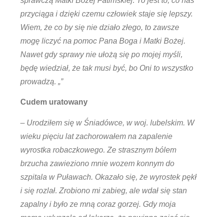
sprawczą Matki Bożej Fatimskiej. To jest to, co nas
przyciąga i dzięki czemu człowiek staje się lepszy.
Wiem, że co by się nie działo złego, to zawsze
mogę liczyć na pomoc Pana Boga i Matki Bożej.
Nawet gdy sprawy nie ułożą się po mojej myśli,
będę wiedział, że tak musi być, bo Oni to wszystko
prowadzą. „”
Cudem uratowany
– Urodziłem się w Śniadówce, w woj. lubelskim. W
wieku pięciu lat zachorowałem na zapalenie
wyrostka robaczkowego. Ze strasznym bólem
brzucha zawieziono mnie wozem konnym do
szpitala w Puławach. Okazało się, że wyrostek pękł
i się rozlał. Zrobiono mi zabieg, ale wdał się stan
zapalny i było ze mną coraz gorzej. Gdy moja