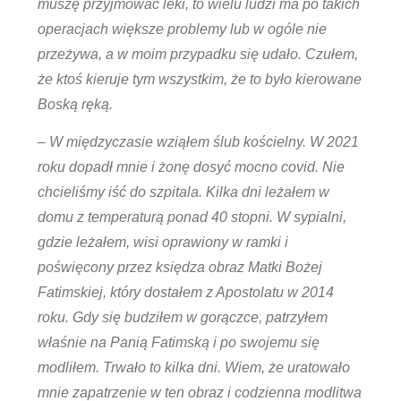
muszę przyjmować leki, to wielu ludzi ma po takich
operacjach większe problemy lub w ogóle nie
przeżywa, a w moim przypadku się udało. Czułem,
że ktoś kieruje tym wszystkim, że to było kierowane
Boską ręką.
– W międzyczasie wziąłem ślub kościelny. W 2021
roku dopadł mnie i żonę dosyć mocno covid. Nie
chcieliśmy iść do szpitala. Kilka dni leżałem w
domu z temperaturą ponad 40 stopni. W sypialni,
gdzie leżałem, wisi oprawiony w ramki i
poświęcony przez księdza obraz Matki Bożej
Fatimskiej, który dostałem z Apostolatu w 2014
roku. Gdy się budziłem w gorączce, patrzyłem
właśnie na Panią Fatimską i po swojemu się
modliłem. Trwało to kilka dni. Wiem, że uratowało
mnie zapatrzenie w ten obraz i codzienna modlitwa