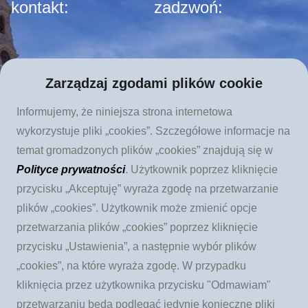
kontakt:
zadzwoń:
Apostolat Fatimy
tel. 12 423 44 23
Zarządzaj zgodami plików cookie
Stowarzyszenie Kultury
Informujemy, że niniejsza strona internetowa
Chrześcijańskiej im. Ks.
wykorzystuje pliki „cookies”. Szczegółowe informacje na
Piotra Skargi
temat gromadzonych plików „cookies” znajdują się w
ul. Augustiańska 28
Polityce prywatności
. Użytkownik poprzez kliknięcie
przycisku „Akceptuję” wyraża zgodę na przetwarzanie
31-064 Kraków
plików „cookies”. Użytkownik może zmienić opcje
przetwarzania plików „cookies” poprzez kliknięcie
wyślij e-mail:
przycisku „Ustawienia”, a następnie wybór plików
„cookies”, na które wyraża zgodę. W przypadku
kliknięcia przez użytkownika przycisku "Odmawiam"
kontakt@ApostolatFatimy.pl
przetwarzaniu będą podlegać jedynie konieczne pliki