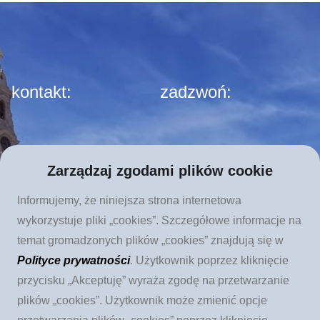
kontakt:
zadzwoń:
Apostolat Fatimy
tel. 12 423 44 23
Zarządzaj zgodami plików cookie
Stowarzyszenie Kultury
Informujemy, że niniejsza strona internetowa
Chrześcijańskiej im. Ks.
wykorzystuje pliki „cookies”. Szczegółowe informacje na
Piotra Skargi
temat gromadzonych plików „cookies” znajdują się w
ul. Augustiańska 28
Polityce prywatności
. Użytkownik poprzez kliknięcie
przycisku „Akceptuję” wyraża zgodę na przetwarzanie
31-064 Kraków
plików „cookies”. Użytkownik może zmienić opcje